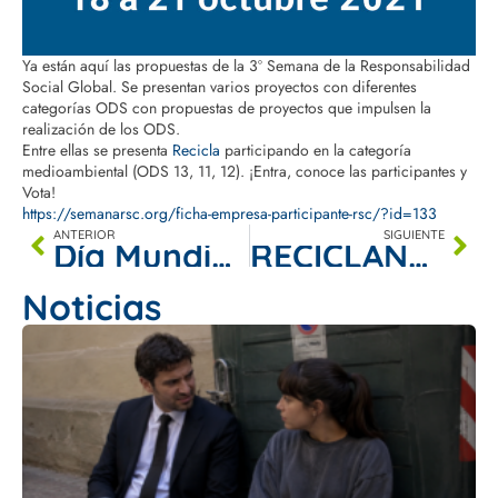
Ya están aquí las propuestas de la 3º Semana de la Responsabilidad
Social Global. Se presentan varios proyectos con diferentes
categorías ODS con propuestas de proyectos que impulsen la
realización de los ODS.
Entre ellas se presenta
Recicla
participando en la categoría
medioambiental (ODS 13, 11, 12). ¡Entra, conoce las participantes y
Vota!
https://semanarsc.org/ficha-empresa-participante-rsc/?id=133
ANTERIOR
SIGUIENTE
Día Mundial del Reciclaje
RECICLANDO CON RECiCLA
Noticias
E
A