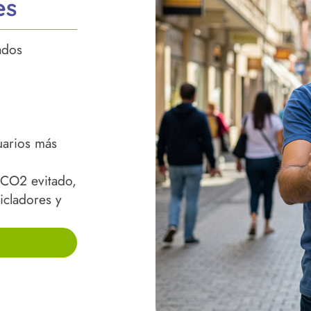
es
ados
uarios más
 CO2 evitado,
icladores y