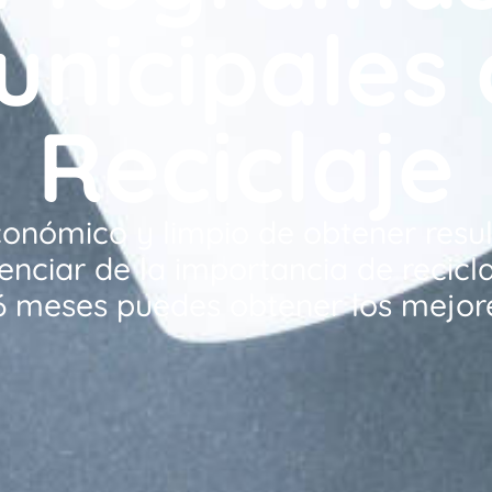
nicipales
Reciclaje
onómico y limpio de obtener resul
enciar de la importancia de recicl
6 meses puedes obtener los mejor