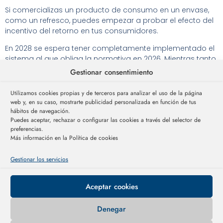
Si comercializas un producto de consumo en un envase,
como un refresco, puedes empezar a probar el efecto del
incentivo del retorno en tus consumidores.
En 2028 se espera tener completamente implementado el
sistema al que obliga la normativa en 2026. Mientras tanto,
RECiCLA.APP ya aplica de forma digital a través de los
Gestionar consentimiento
contenedores habituales el modelo de incentivo por
reciclaje.
Utilizamos cookies propias y de terceros para analizar el uso de la página
web y, en su caso, mostrarte publicidad personalizada en función de tus
Y si quieres recuperar directamente el envase en tus
hábitos de navegación.
propios contendores , también podrás hacerlo a través de
Puedes aceptar, rechazar o configurar las cookies a través del selector de
una
campaña de recuperación
.
preferencias.
Más información en la Política de cookies
Adelántate a la normativa
de retorno de envases
Gestionar los servicios
Aceptar cookies
Denegar