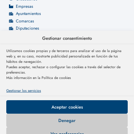
Empresas
Ayuntamientos
Comarcas
Diputaciones
Noticias
Gestionar consentimiento
Preguntas Frecuentes
Prensa
Utilizamos cookies propias y de terceros para analizar el uso de la página
Contacto
web y, en su caso, mostrarte publicidad personalizada en función de tus
hábitos de navegación.
Puedes aceptar, rechazar o configurar las cookies a través del selector de
preferencias.
Más información en la Política de cookies
Gestionar los servicios
© 2025 | INNOVOROS
Aceptar cookies
Política de privacidad
Denegar
Condiciones de uso
Condiciones Generales
Ver preferencias
Política de cookies (UE)