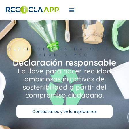
DEFIENDE CON DATOS TUS
PLANES RSC
Declaración responsable
La llave para hacer realidad
ambiciosas iniciativas de
sostenibilidad a partir del
compromiso ciudadano.
Contáctanos y te lo explicamos