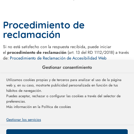
Procedimiento de
reclamación
Si no está satisfecho con la respuesta recibida, puede iniciar
el
procedimiento de reclamación
(art. 13 del RD 1112/2018) a través
de:
Procedimiento de Reclamación de Accesibilidad Web
Gestionar consentimiento
Utilizamos cookies propias y de terceros para analizar el uso de la página
Compromiso de mejora
web y, en su caso, mostrarte publicidad personalizada en función de tus
hábitos de navegación.
Puedes aceptar, rechazar o configurar las cookies a través del selector de
CAEXRECICLAJE
se compromete a alcanzar el
nivel AA de WCAG
preferencias.
2.1
, adoptando también ciertos criterios AAA para mejorar la
Más información en la Política de cookies
experiencia de usuario.
Gestionar los servicios
Este proyecto ha sido financiado por el Instituto Aragonés de Fomento
(Sistema Inteligente para la digitalización del reciclaje).