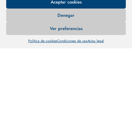
Aceptar cookies
Denegar
Ver preferencias
Política de cookies
Condiciones de uso
Aviso legal
RECiCLA
es la herramienta pensada para incentivar el
reciclaje, que anima al ciudadano a que se acostumbre
a separar en casa los residuos que genera para luego
acudir a los contenedores y reciclarlos.
Ciudadanos
Empresas
Ayuntamientos
Comarcas
Diputaciones
Noticias
Preguntas Frecuentes