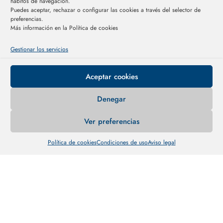
hábitos de navegación.
Puedes aceptar, rechazar o configurar las cookies a través del selector de
preferencias.
Más información en la Política de cookies
Gestionar los servicios
A
Aceptar cookies
Denegar
Ver preferencias
Política de cookies
Condiciones de uso
Aviso legal
A