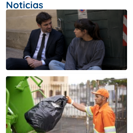
Noticias
E
A